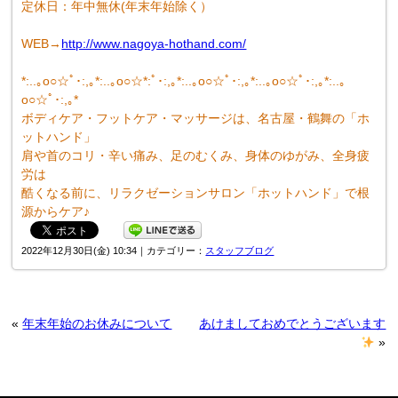
定休日：年中無休(年末年始除く）
WEB→
http://www.nagoya-hothand.com/
*:..｡o○☆ﾟ･:,｡*:..｡o○☆*:ﾟ･:,｡*:..｡o○☆ﾟ･:,｡*:..｡o○☆ﾟ･:,｡*:..｡
o○☆ﾟ･:,｡*
ボディケア・フットケア・マッサージは、名古屋・鶴舞の「ホ
ットハンド」
肩や首のコリ・辛い痛み、足のむくみ、身体のゆがみ、全身疲
労は
酷くなる前に、リラクゼーションサロン「ホットハンド」で根
源からケア♪
2022年12月30日(金) 10:34｜カテゴリー：
スタッフブログ
«
年末年始のお休みについて
あけましておめでとうございます
»