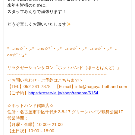
来年も皆様のために、
スタッフみんなで頑張ります！
どうぞ宜しくお願いいたします
*:..｡o○☆ﾟ･:,｡*:..｡o○☆*:ﾟ･:,｡*:..｡o○☆ﾟ･:,｡*:..｡o○☆ﾟ･:,｡*:..｡
o○☆ﾟ･:,｡*
リラクゼーションサロン「ホットハンド（ほっとはんど）」
------------------------------------------------------------------
＜お問い合わせ・ご予約はこちらまで＞
【TEL】052-241-7878 【E-mail】info@nagoya-hothand.com
【ご予約】
https://reservia.jp/shop/reserve/6154
☆ホットハンド鶴舞店☆
住所：名古屋市中区千代田2-8-17 グリーンハイツ鶴舞公園1F
営業時間：
【月曜～金曜】10:00～21:00
【土日祝】10:00～18:00