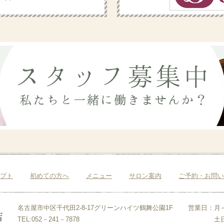
プト
初めての方へ
メニュー
サロン案内
ご予約・お問い
名古屋市中区千代田2-8-17グリーンハイツ鶴舞公園1F
営業日：
月～
TEL:052－241－7878
土日