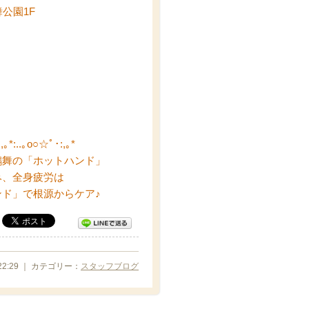
公園1F
,｡*:..｡o○☆ﾟ･:,｡*
鶴舞の「ホットハンド」
み、全身疲労は
ド」で根源からケア♪
 22:29 ｜ カテゴリー：
スタッフブログ