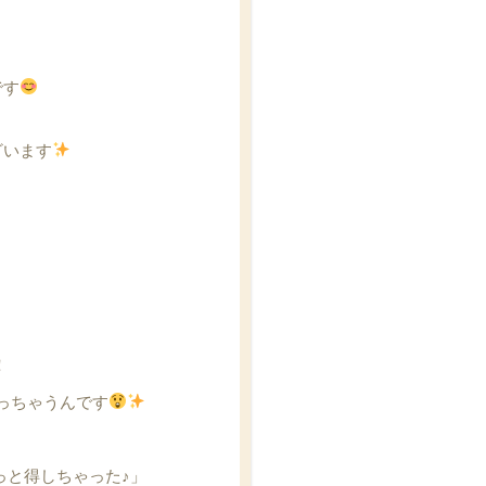
です
ざいます
！
なっちゃうんです
っと得しちゃった♪」