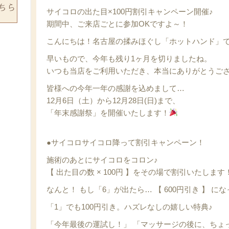
サイコロの出た目×100円割引キャンペーン開催♪
期間中、ご来店ごとに参加OKですよ～！
こんにちは！名古屋の揉みほぐし「ホットハンド」
早いもので、今年も残り1ヶ月を切りましたね。
いつも当店をご利用いただき、本当にありがとうご
皆様への今年一年の感謝を込めまして…
12月6日（土）から12月28日(日)まで、
「年末感謝祭」を開催いたします！
●サイコロサイコロ降って割引キャンペーン！
施術のあとにサイコロをコロン♪
【 出た目の数 × 100円 】をその場で割引いたします
なんと！ もし「6」が出たら… 【 600円引き 】 に
「1」でも100円引き。ハズレなしの嬉しい特典♪
「今年最後の運試し！」 「マッサージの後に、ちょ