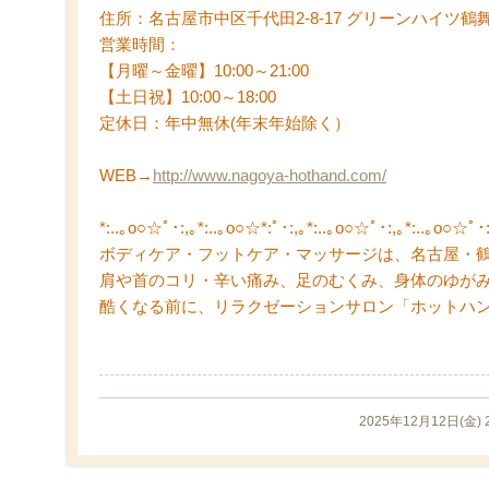
住所：名古屋市中区千代田2-8-17 グリーンハイツ鶴舞
営業時間：
【月曜～金曜】10:00～21:00
【土日祝】10:00～18:00
定休日：年中無休(年末年始除く）
WEB→
http://www.nagoya-hothand.com/
*:..｡o○☆ﾟ･:,｡*:..｡o○☆*:ﾟ･:,｡*:..｡o○☆ﾟ･:,｡*:..｡o○☆ﾟ･:
ボディケア・フットケア・マッサージは、名古屋・
肩や首のコリ・辛い痛み、足のむくみ、身体のゆが
酷くなる前に、リラクゼーションサロン「ホットハン
2025年12月12日(金)