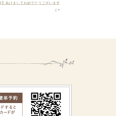
年】あけましておめでとうございます
♪
»