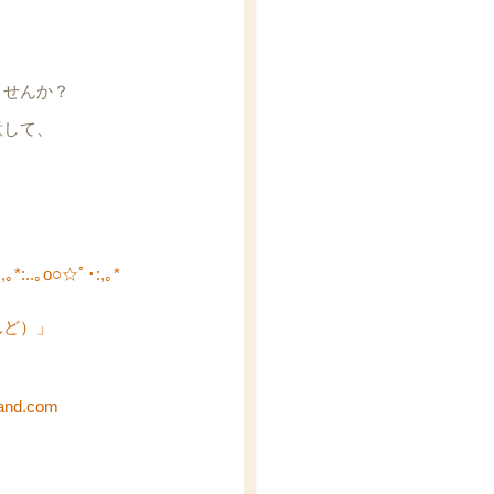
ませんか？
意して、
,｡*:..｡o○☆ﾟ･:,｡*
んど）」
and.com